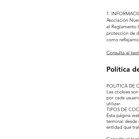
1. INFORMACI
Asociación Nuev
el Reglamento (
protección de d
como reflejamos
Consulta el tex
Política d
POLITICA DE 
Las cookies son
por cada usuari
utilizar.
TIPOS DE COO
Esta página web
terminal desde 
entidad que trat
Consulta el tex