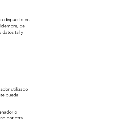
lo dispuesto en
diciembre, de
 datos tal y
ador utilizado
nte pueda
denador o
no por otra