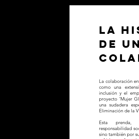
LA H
DE U
COLA
La colaboración ent
como una extens
inclusión y el emp
proyecto ‘Mujer G
una sudadera espe
Eliminación de la V
Esta prenda, c
responsabilidad soc
sino también por s