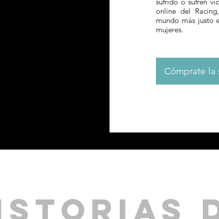
sufrido o sufren vi
online del Racin
mundo más justo e i
mujeres.
Cómprate la
ISTORIAS 