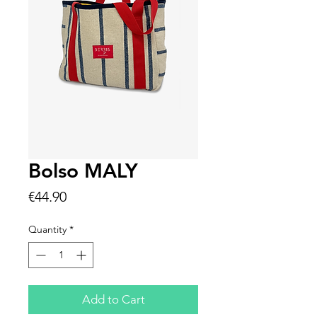
Bolso MALY
Price
€44.90
Quantity
*
Add to Cart