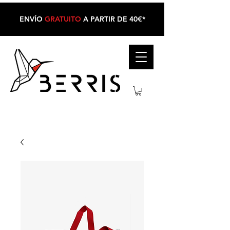
ENVÍO
GRATUITO
A PARTIR DE 40€*