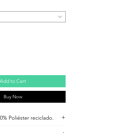
Add to Cart
Buy Now
% Poliéster reciclado.