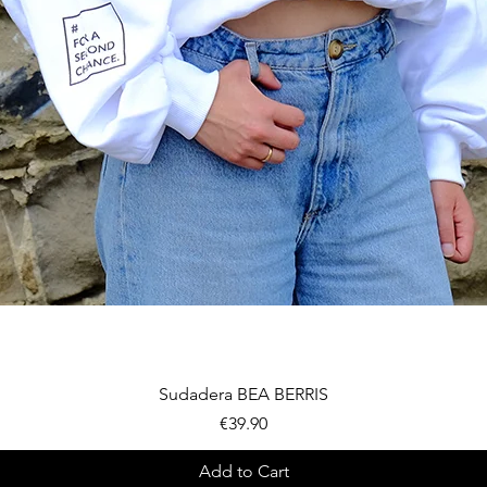
Quick View
Sudadera BEA BERRIS
Price
€39.90
Add to Cart