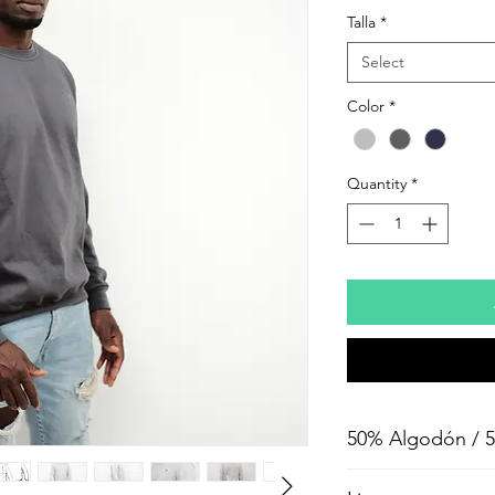
Talla
*
Select
Color
*
Quantity
*
50% Algodón / 50
50% Algodón.