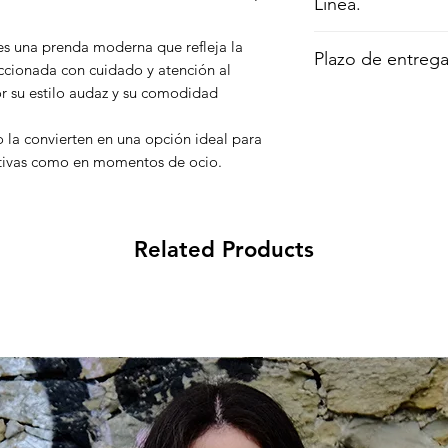
Linea.
50% Poliéster recicla
Peso: 280 gramos.
Fit regular.
s una prenda moderna que refleja la
Lavar y planchar al re
Plazo de entrega
Si quieres oversize
ccionada con cuidado y atención al
Si quieres otra ta
or su estilo audaz y su comodidad
El proceso de envío
dentro de un plazo 
o la convierten en una opción ideal para
entrega puede va
generalmente puedes
ortivas como en momentos de ocio.
plazo de 7-15 días há
Related Products